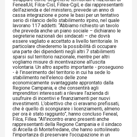
FenealUil, Filca-Cisl, Fillea-Cgil, e dai rappresentanti
dell’azienda e del ministero, prevede un anno di
cassa integrazione e pone le basi per un tentativo
serio di rilancio dello stabilimento irpino, nel quale
lavorano 117 addetti. “Abbiamo richiesto un tavolo
che preveda anche un piano sociale – dichiarano le
segreterie nazionali dei sindacati – che dovrà
essere vagliato e accettato a livello territoriale. In
particolare chiederemo la possibilità di occupare
una parte dei dipendenti negli altri 7 stabilimenti
sparsi sul territorio nazionale, mentre per altri
vogliamo misure di incentivazione all’uscita
volontaria. Un altro aspetto importante - proseguono
- è l’inserimento del territorio in cui ha sede lo
stabilimento nell’elenco delle zone
economicamente svantaggiate approntato dalla
Regione Campania, e che consentirà agli
imprenditori interessati a rilevare l’azienda di
usufruire di incentivi e finanziamenti per nuovi
investimenti. L’obiettivo che ci eravamo prefissati,
che è quello di scongiurare i licenziamenti, almeno
per ora è stato raggiunto”, hanno concluso Feneal,
Filca, Fillea. "All'incontro erano presenti anche
rappresentanti della Regione Campania e il sindaco
di Arcella di Montefredane, che hanno sottolineato
l'importanza di preservare l'occupazione in un